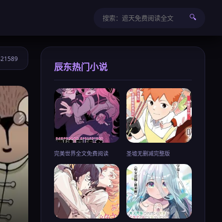
全文免费阅读
无删减完整版
剧情伏笔解读
🔍
1589
辰东热门小说
完美世界全文免费阅读
圣墟无删减完整版