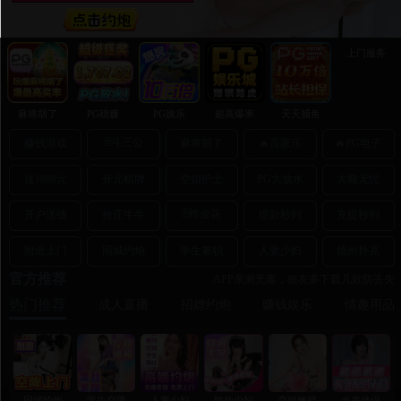
角叶凡与一众同学意外被传送至浩瀚修仙大世界，开
启逆天修仙之路。废土重生、乱世崛起，叶凡手握秘
境至宝，踏遍九州山河、纵横星海诸天，迎战上古大
能、对决至尊天骄，在残酷的修仙界步步杀伐、逆天
改命。从凡尘蝼蚁到红尘仙尊，跨越万古岁月，揭秘
荒古秘闻、探寻天道终极、抗衡黑暗动乱，集结一众
挚友同道，征战诸天万界，最终登临宇宙之巅，书写
属于自己的遮天传奇。全书世界观宏大浩瀚，剧情跌
宕磅礴，人物刻画鲜活立体，伏笔贯穿万古，文风大
气磅礴，热血与温情并存。本站专注
遮天免费阅读全
文
服务，完整收录全书所有章节，保留作者原版无删
减内容，剔除全部广告、弹窗、付费套路，采用专业
护眼极简排版，完美适配手机、平板、电脑三端设
备，为广大书友提供全网最纯净、最舒适、最稳定的
免费追书服务。