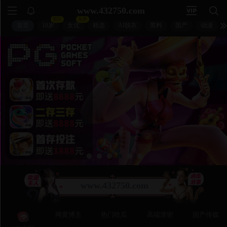
全文免费阅读
无删减完整版
剧情伏笔解读
遮天小说读书网
首页
全文免费阅读
最新章节
无删减完整版
全书目录
书友评论区
🔍
遮天免费阅读全文站点上线，全书无删减、无广告
实时更新
弹窗，章节秒加载，永久免费追书！
今日阅读热度：421589
遮天免费阅读全文
全网优质遮天免费阅读平台，完整收录遮天小说全文
无删减内容，实时同步官方最新章节，极简护眼排
📖
版，三端自适应，给你纯净沉浸式追书体验。
立即免费阅读全文