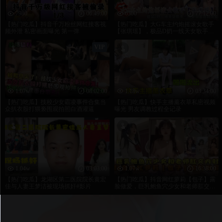
对比了无数平台，只有这里是真正完整免费阅读遮
天全文，无套路无弹窗，是书友的宝藏站点！
辰东热门小说
完美世界全文免费阅读