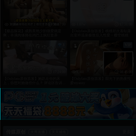
1
遮天免费阅读全文
巅峰榜首
2
完美世界全文阅读
3
深空彼岸完整版
4
圣墟热门仙侠小说
5
高分玄幻小说合集
站点更新动态
•
优化遮天章节加载速度
今日更新
•
新增多套护眼阅读配色