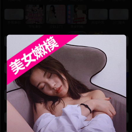
核心阅读栏目
最新章节更新
完整章节目录
人物战力解析
护眼阅读模式
书友交流社区
遮天书友评论区
累计优质书评 1256987 条