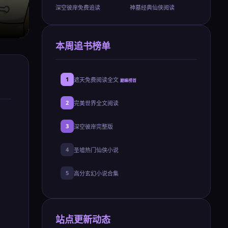
深空彼岸免费追读
神墓经典仙侠阅读
本周追书榜单
1
遮天免费阅读全文
巅峰榜首
2
完美世界全文阅读
3
深空彼岸完整版
4
圣墟热门仙侠小说
5
高分玄幻小说合集
站点更新动态