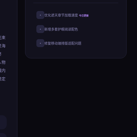
•
优化遮天章节加载速度
今日更新
•
新增多套护眼阅读配色
光束
•
修复移动端排版适配问题
星海
终
人物
减内
稳定