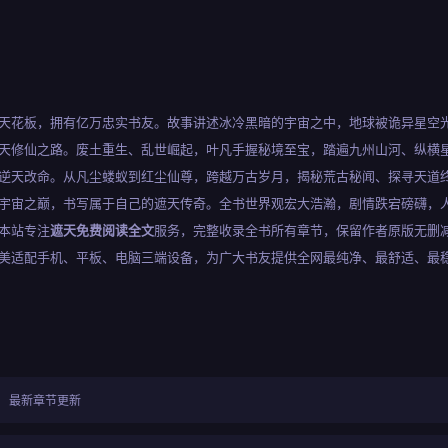
天花板，拥有亿万忠实书友。故事讲述冰冷黑暗的宇宙之中，地球被诡异星空
天修仙之路。废土重生、乱世崛起，叶凡手握秘境至宝，踏遍九州山河、纵横
逆天改命。从凡尘蝼蚁到红尘仙尊，跨越万古岁月，揭秘荒古秘闻、探寻天道
宇宙之巅，书写属于自己的遮天传奇。全书世界观宏大浩瀚，剧情跌宕磅礴，
本站专注
遮天免费阅读全文
服务，完整收录全书所有章节，保留作者原版无删
美适配手机、平板、电脑三端设备，为广大书友提供全网最纯净、最舒适、最
最新章节更新