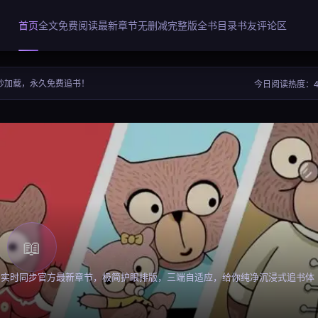
首页
全文免费阅读
最新章节
无删减完整版
全书目录
书友评论区
秒加载，永久免费追书！
今日阅读热度：42
📖
，实时同步官方最新章节，极简护眼排版，三端自适应，给你纯净沉浸式追书体