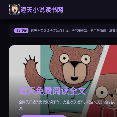
遮天小说读书网
遮天免费阅读全文站点上线，全书无删减、无广告弹窗，章节
实时更新
遮天免费阅读全文
全网优质遮天免费阅读平台，完整收录遮天小说全文无删减内容
验。