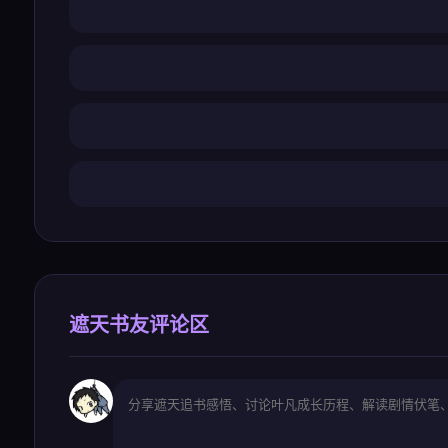
遮天书友评论区